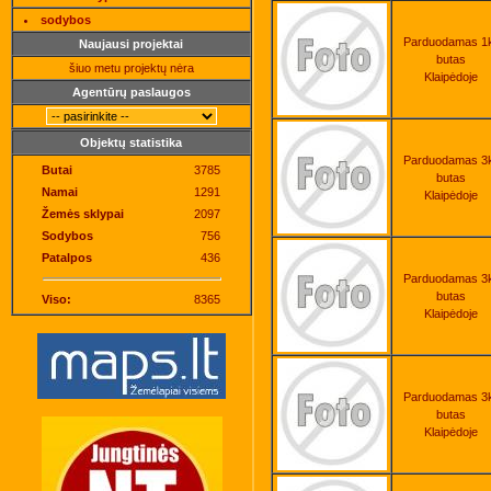
sodybos
Parduodamas 1
Naujausi projektai
butas
šiuo metu projektų nėra
Klaipėdoje
Agentūrų paslaugos
Objektų statistika
Parduodamas 3
Butai
3785
butas
Namai
1291
Klaipėdoje
Žemės sklypai
2097
Sodybos
756
Patalpos
436
Parduodamas 3
butas
Viso:
8365
Klaipėdoje
Parduodamas 3
butas
Klaipėdoje