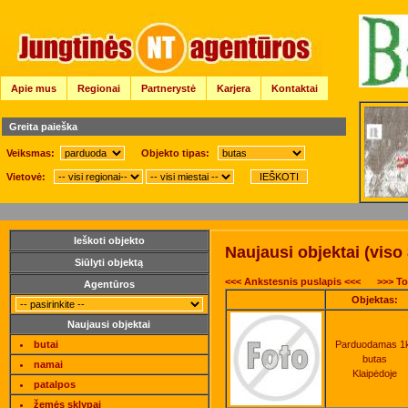
Apie mus
Regionai
Partnerystė
Karjera
Kontaktai
Greita paieška
Veiksmas:
Objekto tipas:
Vietovė:
Ieškoti objekto
Naujausi objektai (viso
Siūlyti objektą
<<< Ankstesnis puslapis <<<
>>> To
Agentūros
Objektas:
Naujausi objektai
butai
Parduodamas 1
butas
namai
Klaipėdoje
patalpos
žemės sklypai