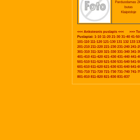
Parduodamas 2
butas
Klaipėdoje
<<< Ankstesnis puslapis <<<
>>> To
Puslapiai:
1-10
11-20
21-30
31-40
41-50
101-110
111-120
121-130
131
132
133
13
201-210
211-220
221-230
231-240
241-2
301-310
311-320
321-330
331-340
341-3
401-410
411-420
421-430
431-440
441-4
501-510
511-520
521-530
531-540
541-5
601-610
611-620
621-630
631-640
641-6
701-710
711-720
721-730
731-740
741-7
801-810
811-820
821-830
831-837