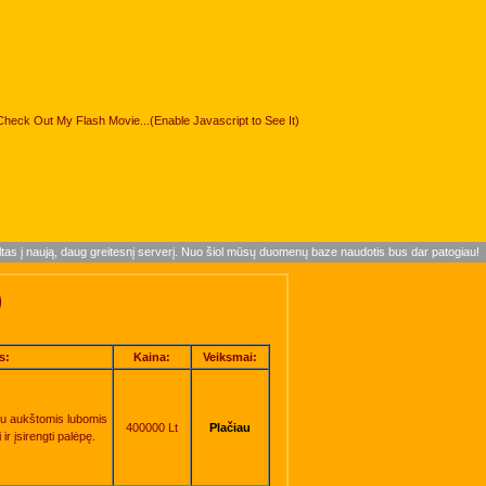
Check Out My Flash Movie...(Enable Javascript to See It)
ltas į naują, daug greitesnį serverį. Nuo šiol mūsų duomenų baze naudotis bus dar patogiau!
)
s:
Kaina:
Veiksmai:
su aukštomis lubomis
400000 Lt
Plačiau
ir įsirengti palėpę.