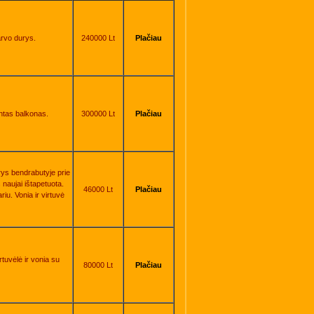
šarvo durys.
240000 Lt
Plačiau
intas balkonas.
300000 Lt
Plačiau
ys bendrabutyje prie
 naujai ištapetuota.
46000 Lt
Plačiau
iu. Vonia ir virtuvė
rtuvėlė ir vonia su
80000 Lt
Plačiau