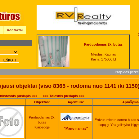
Kontaktai
Parduodamas 2k. butas
Miestas: Kaunas
Kaina: 175000 Lt
Projektas perke
jausi objektai (viso 8365 - rodoma nuo 1141 iki 1150
nkstesnis puslapis <<<
>>> Tolesnis puslapis >>>
Objektas:
Agentūra:
Aprašyma
Parduodamas 2k.
Erdvus miesto centre butas 
butas
Liepų g. Yra galimybė įsigyti 
Klaipėdoje
"Mano namas"