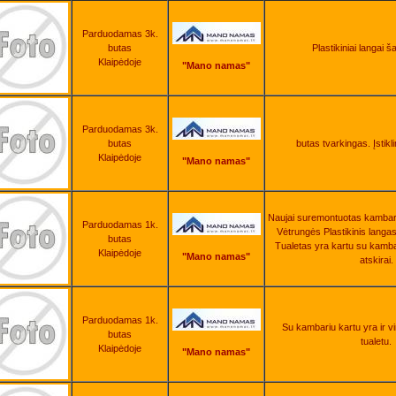
Parduodamas 3k.
butas
Plastikiniai langai 
Klaipėdoje
"Mano namas"
Parduodamas 3k.
butas
butas tvarkingas. Įstikl
Klaipėdoje
"Mano namas"
Naujai suremontuotas kambar
Parduodamas 1k.
Vėtrungės Plastikinis langas
butas
Tualetas yra kartu su kambar
Klaipėdoje
"Mano namas"
atskirai.
Parduodamas 1k.
Su kambariu kartu yra ir vi
butas
tualetu.
Klaipėdoje
"Mano namas"