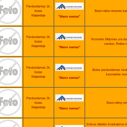
Parduodamas 1k.
butas
Butui reikia remonto kai
Klaipėdoje
"Mano namas"
Parduodamas 2k.
Krosninis šildymas yra duj
butas
vanduo. Reikia 
Klaipėdoje
"Mano namas"
Parduodamas 2k.
Butas parduodamas skubia
butas
kosmetinis rem
Klaipėdoje
"Mano namas"
Parduodamas 2k.
butas
Butui reiktų re
Klaipėdoje
"Mano namas"
Erdvus didelės kvadratūros bu