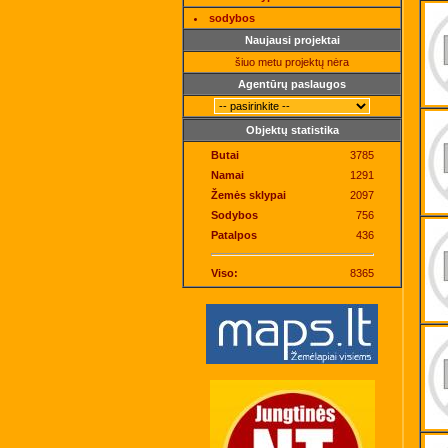
sodybos
Naujausi projektai
šiuo metu projektų nėra
Agentūrų paslaugos
Objektų statistika
Butai
3785
Namai
1291
Žemės sklypai
2097
Sodybos
756
Patalpos
436
Viso:
8365