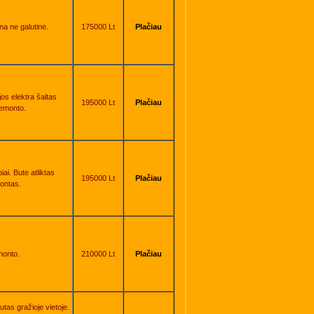
na ne galutinė.
175000 Lt
Plačiau
os elektra šaltas
195000 Lt
Plačiau
remonto.
i. Bute atliktas
195000 Lt
Plačiau
ontas.
monto.
210000 Lt
Plačiau
tas gražioje vietoje.