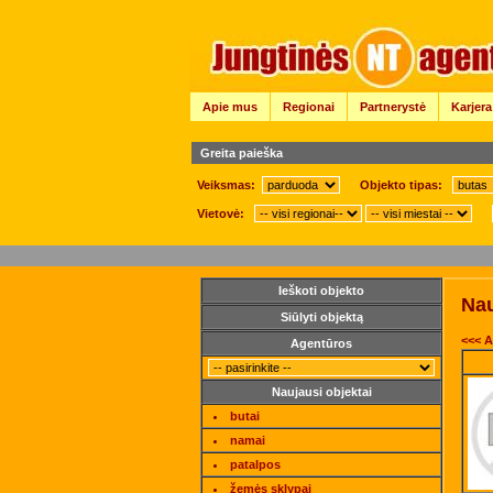
Apie mus
Regionai
Partnerystė
Karjera
Greita paieška
Veiksmas:
Objekto tipas:
Vietovė:
Ieškoti objekto
Nau
Siūlyti objektą
<<< A
Agentūros
Naujausi objektai
butai
namai
patalpos
žemės sklypai