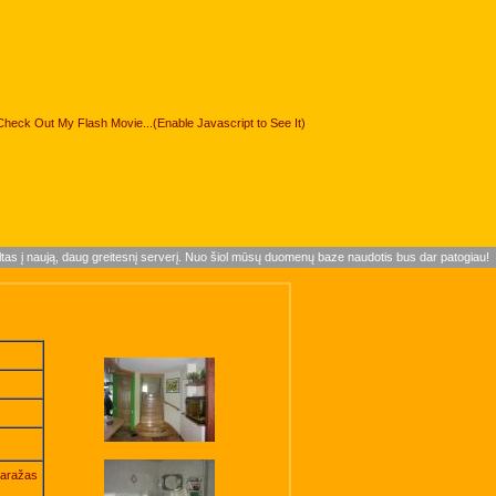
Check Out My Flash Movie...(Enable Javascript to See It)
ltas į naują, daug greitesnį serverį. Nuo šiol mūsų duomenų baze naudotis bus dar patogiau!
 Garažas