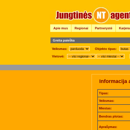
Apie mus
Regionai
Partnerystė
Karjera
Greita paieška
Veiksmas:
Objekto tipas:
Vietovė:
Informacija 
Tipas:
Veiksmas:
Miestas:
Bendras plotas:
Aprašymas: