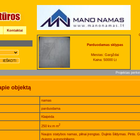
Kontaktai
Parduodamas sklypas
Miestas: Gargždai
Kaina: 50000 Lt
Projektas perke
apie objektą
namas
parduodama
Klaipėda
2
250 kv.m m
Naujos statybos namas, pilnai įrengtas. Dujinis šildymas. Pirtis.
dviems automobiliams.