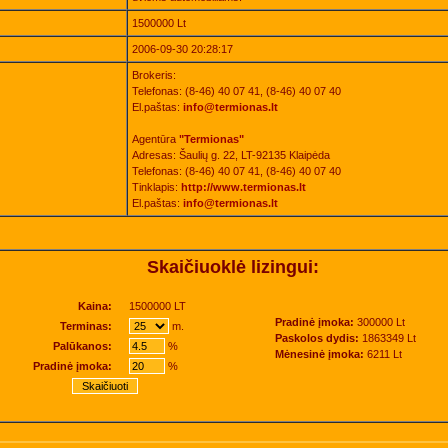
1500000 Lt
2006-09-30 20:28:17
Brokeris:
Telefonas: (8-46) 40 07 41, (8-46) 40 07 40
El.paštas:
info@termionas.lt
Agentūra
"Termionas"
Adresas: Šaulių g. 22, LT-92135 Klaipėda
Telefonas: (8-46) 40 07 41, (8-46) 40 07 40
Tinklapis:
http://www.termionas.lt
El.paštas:
info@termionas.lt
Skaičiuoklė lizingui:
Kaina:
1500000 LT
Pradinė įmoka:
300000 Lt
Terminas:
m.
Paskolos dydis:
1863349 Lt
Palūkanos:
%
Mėnesinė įmoka:
6211 Lt
Pradinė įmoka:
%